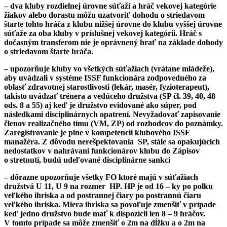
– dva kluby rozdielnej úrovne súťaží a hráč vekovej kategórie
žiakov alebo dorastu môžu uzatvoriť dohodu o striedavom
štarte tohto hráča z klubu nižšej úrovne do klubu vyššej úrovne
súťaže za oba kluby v príslušnej vekovej kategórii. Hráč s
dočasným transferom nie je oprávnený hrať na základe dohody
o striedavom štarte hráča.
– upozorňuje kluby vo všetkých súťažiach
(vrátane mládeže),
aby uvádzali v systéme ISSF funkcionára zodpovedného za
oblasť zdravotnej starostlivosti (lekár, masér, fyzioterapeut),
takisto uvádzať trénera a vedúceho družstva
(SP čl. 39, 40, 48
ods. 8 a 55)
aj keď je družstvo evidované ako súper, pod
následkami disciplinárnych opatrení. Nevyžadovať zapisovanie
členov realizačného tímu (VM, ZP) od rozhodcov do poznámky.
Zaregistrovanie je plne v kompetencii klubového ISSF
manažéra.
Z dôvodu nerešpektovania SP, stále sa opakujúcich
nedostatkov v nahrávaní funkcionárov klubu do Zápisov
o stretnutí, budú udeľované disciplinárne sankci
– dôrazne upozorňuje všetky FO
ktoré majú v súťažiach
družstvá U 11, U 9 na rozmer HP. HP je od 16 – ky po polku
veľkého ihriska a od postrannej čiary po postrannú čiaru
veľkého ihriska. Miera ihriska sa povoľuje zmenšiť v prípade
keď jedno družstvo bude mať k dispozícii len 8 – 9 hráčov.
V tomto prípade sa môže zmenšiť o 2m na dĺžku a o 2m na