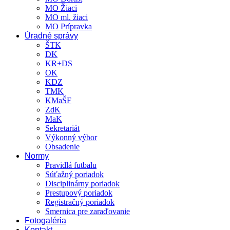
MO Žiaci
MO ml. žiaci
MO Prípravka
Úradné správy
ŠTK
DK
KR+DS
OK
KDZ
TMK
KMaŠF
ZdK
MaK
Sekretariát
Výkonný výbor
Obsadenie
Normy
Pravidlá futbalu
Súťažný poriadok
Disciplinárny poriadok
Prestupový poriadok
Registračný poriadok
Smernica pre zaraďovanie
Fotogaléria
Kontakt