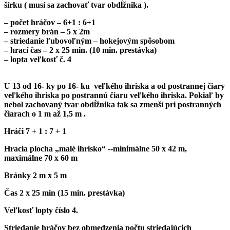
šírku ( musí sa zachovať tvar obdĺžnika ).
– počet hráčov – 6+1 : 6+1
– rozmery brán – 5 x 2m
– striedanie ľubovoľným – hokejovým spôsobom
– hrací čas – 2 x 25 min. (10 min. prestávka)
– lopta veľkosť č. 4
U 13
od 16- ky po 16- ku veľkého ihriska a od postrannej čiary
veľkého ihriska po postrannú čiaru veľkého ihriska. Pokiaľ by
nebol zachovaný tvar obdĺžnika tak sa zmenší pri postranných
čiarach o 1 m až 1,5 m .
Hráči 7 + 1 : 7 + 1
Hracia plocha „malé ihrisko“ -­
‐
minimálne 50 x 42 m,
maximálne 70 x 60 m
Bránky 2 m x 5 m
Čas 2 x 25 min (15 min. prestávka)
Veľkosť lopty číslo 4.
Striedanie hráčov bez obmedzenia počtu striedajúcich