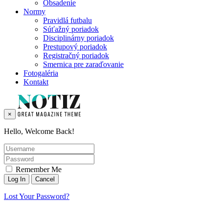
Obsadenie
Normy
Pravidlá futbalu
Súťažný poriadok
Disciplinárny poriadok
Prestupový poriadok
Registračný poriadok
Smernica pre zaraďovanie
Fotogaléria
Kontakt
×
Hello, Welcome Back!
Remember Me
Lost Your Password?