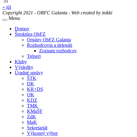
31
« júl
Copyright 2021 - OBFC Galanta - Web created by
inikki
Menu
Domov
Štruktúra ObFZ
Orgány ObFZ Galanta
Rozhodcovia a delegáti
Zoznam rozhodcov
Tréneri
Kluby
Výsledky
Úradné správy
ŠTK
DK
KR+DS
OK
KDZ
TMK
KMaŠF
ZdK
MaK
Sekretariát
Výkonný výbor