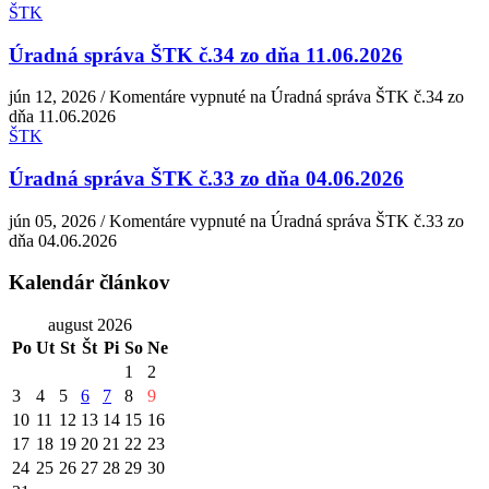
ŠTK
Úradná správa ŠTK č.34 zo dňa 11.06.2026
jún 12, 2026
/
Komentáre vypnuté
na Úradná správa ŠTK č.34 zo
dňa 11.06.2026
ŠTK
Úradná správa ŠTK č.33 zo dňa 04.06.2026
jún 05, 2026
/
Komentáre vypnuté
na Úradná správa ŠTK č.33 zo
dňa 04.06.2026
Kalendár článkov
august 2026
Po
Ut
St
Št
Pi
So
Ne
1
2
3
4
5
6
7
8
9
10
11
12
13
14
15
16
17
18
19
20
21
22
23
24
25
26
27
28
29
30