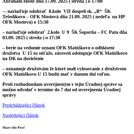
Abrahám Hoste dňa 17.09. 2025 ( streda ) o 17:00
-– nariaďuje odohrať 8.kolo VII dospelí sk. „B“ ŠK
Tešedíkovo – OFK Mostová dňa 21.09. 2025 ( nedeľa na HP
OFK Mostová) o 15:30
– nariaďuje odohrať 2.kolo U 9 ŠK Šoporňa – FC Pata dňa
03.09. 2025 ( streda ) o 17:30
– berie na vedomie oznam
OFK Matúškovo
o odhlásení
družstva U 15 zo súťaže, zároveň odstupuje
OFK Matúškovo
na DK na doriešenie
– oznamuje družstvám že ktoré mali vylosovanie z družstvom
OFK Matúškovo U 15 budú mať v danom dni voľno.
Proti rozhodnutiam uverejneným v tejto Úradnej správe sa
možno odvolať v termíne do 7 dní od uverejnenia Úradnej
správy
Predchádzajúci článok
Nasledujúci článok
Share this Post!