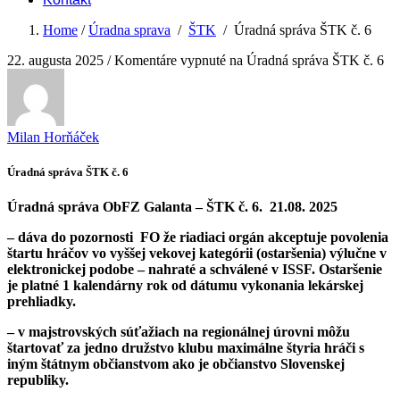
Home
/
Úradna sprava
/
ŠTK
/
Úradná správa ŠTK č. 6
22. augusta 2025
/
Komentáre vypnuté
na Úradná správa ŠTK č. 6
Milan Horňáček
Úradná správa ŠTK č. 6
Úradná správa ObFZ Galanta – ŠTK č. 6. 21.08. 2025
– dáva do pozornosti FO že riadiaci orgán akceptuje povolenia
štartu hráčov vo vyššej vekovej kategórii (ostaršenia) výlučne v
elektronickej podobe – nahraté a schválené v ISSF. Ostaršenie
je platné
1 kalendárny rok od dátumu vykonania lekárskej
prehliadky.
– v majstrovských súťažiach na regionálnej úrovni môžu
štartovať za jedno družstvo klubu
maximálne štyria hráči
s
iným štátnym občianstvom ako je občianstvo Slovenskej
republiky.