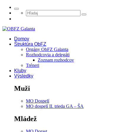
Domov
Štruktúra ObFZ
Orgány ObFZ Galanta
Rozhodcovia a delegáti
Zoznam rozhodcov
Tréneri
Kluby
Výsledky
Muži
MO Dospelí
MO dospelí II. trieda GA – ŠA
Mládež
MO Dorast