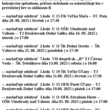
hokejovým spôsobom, pričom striedanie sa uskutočňuje len v
prerušenej hre so súhlasom R
-– nariaďuje odohrať 1.kolo U 15 FK Veľká Mača – FC Pata
dňa 28. 08. 2025 ( štvrtok ) o 17:30
-– nariaďuje odohrať 2.kolo U 11 OŠK Vinohrady nad
Váhom – TJ Družstevník Dolné Saliby dňa 16. 09. 2025 (
utorok ) o 17:00
-– nariaďuje odohrať 2.kolo U 11 ŠK Dolná Streda – ŠK
Váhovce dňa 25. 08. 2025 ( pondelok ) o 17:30
-– nariaďuje odohrať 7.kolo VII dospelí sk. „B“ TJ Čierna
Voda – ŠK Tešedíkovo dňa 13.09. 2025 ( sobota ) o 16:00
-– nariaďuje odohrať 1.kolo U 19 ŠK Veľké Úľany – TJ
Družstevník Dolné Saliby dňa 21.08. 2025 ( štvrtok ) o 17:30
-– nariaďuje odohrať 2.kolo U 15 OFK Pusté Úľany – TJ
Družstevník Dolné Saliby dňa 19.09. 2025 ( piatok ) o 17:00
-– nariaďuje odohrať 3.kolo U 11 OFK Abrahám Hoste –
OŠK Vinohrady nad Váhom dňa 05. 09. 2025 ( piatok ) o 17:00
-– nariaďuje odohrať 3.kolo U 13 OFK Pusté Úľany – FC