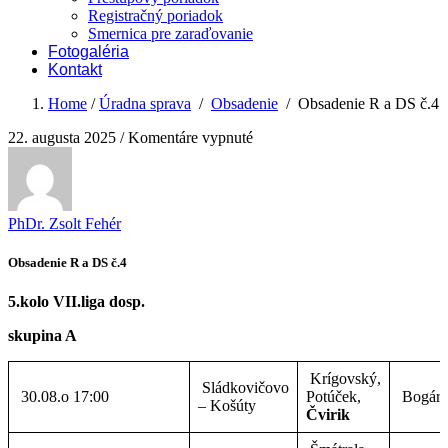
Registračný poriadok
Smernica pre zaraďovanie
Fotogaléria
Kontakt
Home
/
Úradna sprava
/
Obsadenie
/
Obsadenie R a DS č.4
na
22. augusta 2025
/
Komentáre vypnuté
Obsadenie
R
a
DS
PhDr. Zsolt Fehér
č.4
Obsadenie R a DS č.4
5.kolo VII.liga dosp.
skupina A
Krígovský,
Sládkovičovo
30.08.o 17:00
Potúček,
Bogár
– Košúty
Čvirik