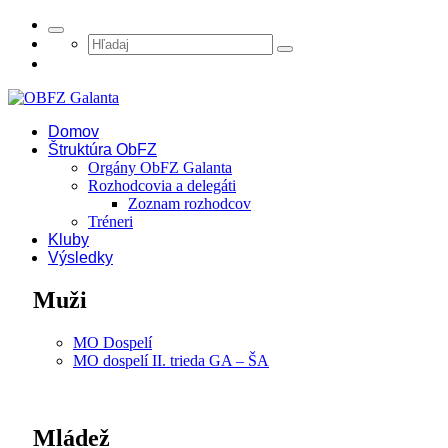
Domov
Štruktúra ObFZ
Orgány ObFZ Galanta
Rozhodcovia a delegáti
Zoznam rozhodcov
Tréneri
Kluby
Výsledky
Muži
MO Dospelí
MO dospelí II. trieda GA – ŠA
Mládež