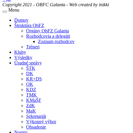
Copyright 2021 - OBFC Galanta - Web created by
inikki
Menu
Domov
Štruktúra ObFZ
Orgány ObFZ Galanta
Rozhodcovia a delegáti
Zoznam rozhodcov
Tréneri
Kluby
Výsledky
Úradné správy
ŠTK
DK
KR+DS
OK
KDZ
TMK
KMaŠF
ZdK
MaK
Sekretariát
Výkonný výbor
Obsadenie
Normy