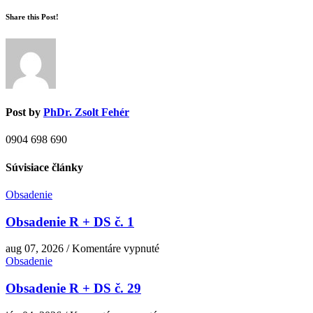
Share this Post!
Post by
PhDr. Zsolt Fehér
0904 698 690
Súvisiace články
Obsadenie
Obsadenie R + DS č. 1
na
aug 07, 2026
/
Komentáre vypnuté
Obsadenie
Obsadenie
R
+
Obsadenie R + DS č. 29
DS
č.