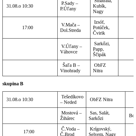
Šmátrala,
P.Sady –
31.08.o 10:30
Kubík,
P.Úľany
Nagy
Izsóf,
V.Mača –
17:00
Potúček,
Dol.Streda
Čvirik
Sarkőzi,
V.Úľany –
Papp,
Váhovce
Ščipák
Šaľa B –
ObFZ
Vinohrady
Nitra
skupina B
Tešedíkovo
31.08.o 10:30
ObFZ Nitra
– Neded
Mostová –
Sas, Salát,
Bog
Žihárec
Sarkőzi
Č.Voda –
Krígovský,
17:00
Č.Brod
Selyem, Nagy