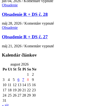
na
jún 04, 2026
/
Komentáre vypnuté
1
Obsadenie
Obsadenie
R
+
Obsadenie R + DS č. 28
DS
č.
na
máj 28, 2026
/
Komentáre vypnuté
29
Obsadenie
Obsadenie
R
+
Obsadenie R + DS č. 27
DS
č.
na
máj 21, 2026
/
Komentáre vypnuté
28
Obsadenie
R
Kalendár článkov
+
DS
august 2026
č.
Po
Ut
St
Št
Pi
So
Ne
27
1
2
3
4
5
6
7
8
9
10
11
12
13
14
15
16
17
18
19
20
21
22
23
24
25
26
27
28
29
30
31
« júl