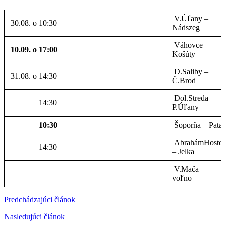
V.Úľany –
30.08. o 10:30
Nádszeg
Váhovce –
10.09. o 17:00
Košúty
D.Saliby –
31.08. o 14:30
Č.Brod
Dol.Streda –
14:30
P.Úľany
10:30
Šoporňa – Pata
AbrahámHoste
14:30
– Jelka
V.Mača –
voľno
Predchádzajúci článok
Nasledujúci článok