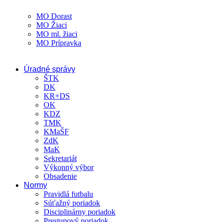
MO Dorast
MO Žiaci
MO ml. žiaci
MO Prípravka
Úradné správy
ŠTK
DK
KR+DS
OK
KDZ
TMK
KMaŠF
ZdK
MaK
Sekretariát
Výkonný výbor
Obsadenie
Normy
Pravidlá futbalu
Súťažný poriadok
Disciplinárny poriadok
Prestupový poriadok