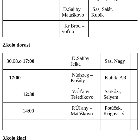
D.Saliby –
Sas, Salát,
Matúškovo
Kubík
Kr.Brod –
voľno
———————
2.kolo dorast
D.Saliby –
30.08.o
17:00
Sas, Nagy
Jelka
Nádszeg –
17:00
Kubík, AR
Košúty
V.Úľany –
Sarkőzi,
12:30
Tešedíkovo
Selyem
P.Úľany –
Potúček,
14:00
Matúškovo
Krígovský
3.kolo žiaci