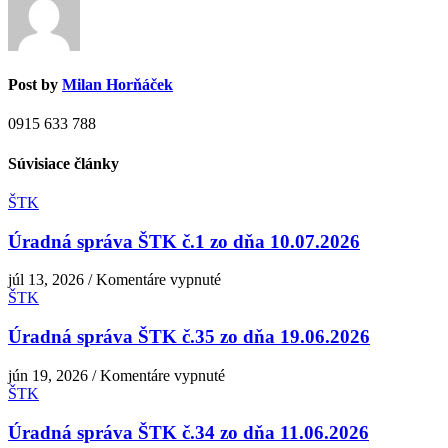
Post by
Milan Horňáček
0915 633 788
Súvisiace články
ŠTK
Úradná správa ŠTK č.1 zo dňa 10.07.2026
na
júl 13, 2026
/
Komentáre vypnuté
Úradná
ŠTK
správa
ŠTK
Úradná správa ŠTK č.35 zo dňa 19.06.2026
č.1
zo
na
jún 19, 2026
/
Komentáre vypnuté
dňa
Úradná
ŠTK
10.07.2026
správa
ŠTK
Úradná správa ŠTK č.34 zo dňa 11.06.2026
č.35