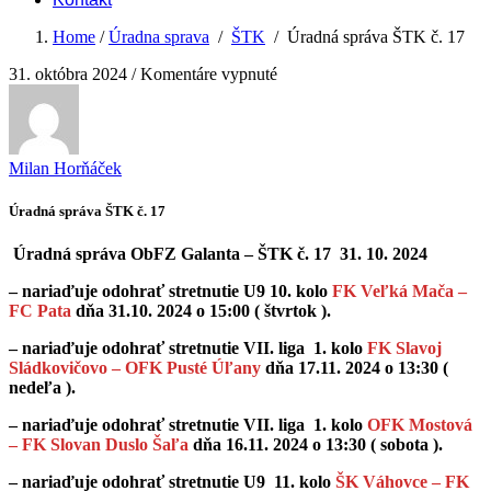
Home
/
Úradna sprava
/
ŠTK
/
Úradná správa ŠTK č. 17
na
31. októbra 2024
/
Komentáre vypnuté
Úradná
správa
ŠTK
č.
Milan Horňáček
17
Úradná správa ŠTK č. 17
Úradná správa ObFZ Galanta – ŠTK č. 17 31. 10. 2024
– nariaďuje odohrať stretnutie U9 10. kolo
FK Veľká Mača –
FC Pata
dňa 31.10. 2024 o 15:00 ( štvrtok ).
– nariaďuje odohrať stretnutie VII. liga 1. kolo
FK Slavoj
Sládkovičovo – OFK Pusté Úľany
dňa 17.11. 2024 o 13:30 (
nedeľa ).
– nariaďuje odohrať stretnutie VII. liga 1. kolo
OFK Mostová
– FK Slovan Duslo Šaľa
dňa 16.11. 2024 o 13:30 ( sobota ).
– nariaďuje odohrať stretnutie U9 11. kolo
ŠK Váhovce – FK