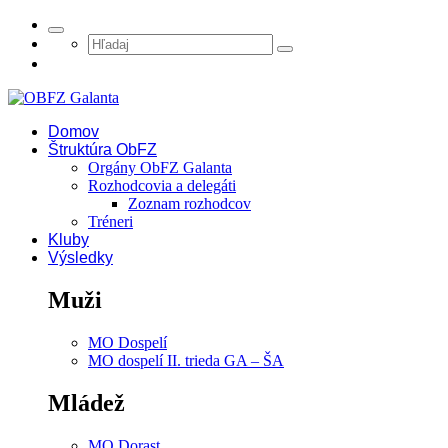
Domov
Štruktúra ObFZ
Orgány ObFZ Galanta
Rozhodcovia a delegáti
Zoznam rozhodcov
Tréneri
Kluby
Výsledky
Muži
MO Dospelí
MO dospelí II. trieda GA – ŠA
Mládež
MO Dorast