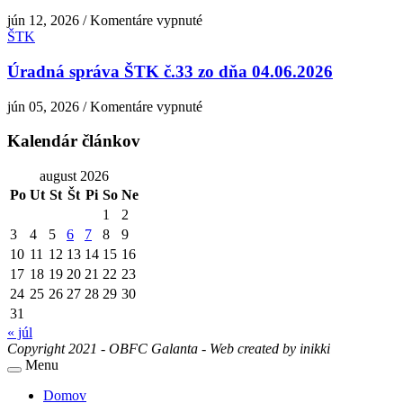
zo
na
jún 12, 2026
/
Komentáre vypnuté
dňa
Úradná
ŠTK
19.06.2026
správa
ŠTK
Úradná správa ŠTK č.33 zo dňa 04.06.2026
č.34
zo
na
jún 05, 2026
/
Komentáre vypnuté
dňa
Úradná
11.06.2026
správa
Kalendár článkov
ŠTK
č.33
august 2026
zo
Po
Ut
St
Št
Pi
So
Ne
dňa
1
2
04.06.2026
3
4
5
6
7
8
9
10
11
12
13
14
15
16
17
18
19
20
21
22
23
24
25
26
27
28
29
30
31
« júl
Copyright 2021 - OBFC Galanta - Web created by
inikki
Menu
Domov