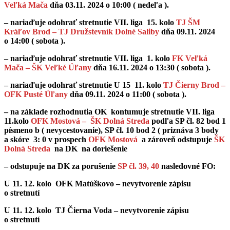
Veľká Mača
dňa 03.11. 2024 o 10:00 ( nedeľa ).
– nariaďuje odohrať stretnutie VII. liga 15. kolo
TJ ŠM
Kráľov Brod – TJ Družstevník Dolné Saliby
dňa 09.11. 2024
o 14:00 ( sobota ).
– nariaďuje odohrať stretnutie VII. liga 1. kolo
FK Veľká
Mača – ŠK Veľké Úľany
dňa 16.11. 2024 o 13:30 ( sobota ).
– nariaďuje odohrať stretnutie U 15 11. kolo
TJ Čierny Brod –
OFK Pusté Úľany
dňa 09.11. 2024 o 11:00 ( sobota ).
– na základe rozhodnutia OK kontumuje stretnutie VII. liga
11.kolo
OFK Mostová – ŠK Dolná Streda
podľa SP čl. 82 bod 1
písmeno b ( nevycestovanie), SP čl. 10 bod 2 ( priznáva 3 body
a skóre 3: 0 v prospech
OFK Mostová
a zároveň odstupuje
ŠK
Dolná Streda
na DK na doriešenie
– odstupuje na DK za porušenie
SP čl. 39, 40
nasledovné FO:
U 11. 12. kolo OFK Matúškovo – nevytvorenie zápisu
o stretnutí
U 11. 12. kolo TJ Čierna Voda – nevytvorenie zápisu
o stretnutí