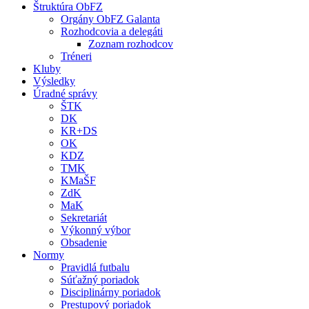
Štruktúra ObFZ
Orgány ObFZ Galanta
Rozhodcovia a delegáti
Zoznam rozhodcov
Tréneri
Kluby
Výsledky
Úradné správy
ŠTK
DK
KR+DS
OK
KDZ
TMK
KMaŠF
ZdK
MaK
Sekretariát
Výkonný výbor
Obsadenie
Normy
Pravidlá futbalu
Súťažný poriadok
Disciplinárny poriadok
Prestupový poriadok