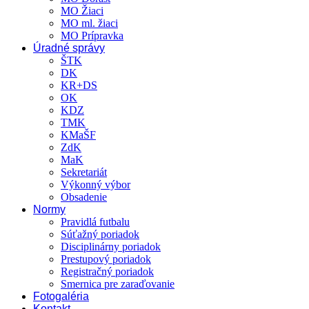
MO Žiaci
MO ml. žiaci
MO Prípravka
Úradné správy
ŠTK
DK
KR+DS
OK
KDZ
TMK
KMaŠF
ZdK
MaK
Sekretariát
Výkonný výbor
Obsadenie
Normy
Pravidlá futbalu
Súťažný poriadok
Disciplinárny poriadok
Prestupový poriadok
Registračný poriadok
Smernica pre zaraďovanie
Fotogaléria
Kontakt