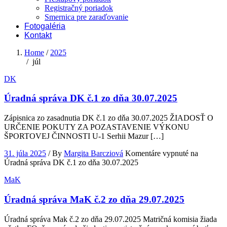
Registračný poriadok
Smernica pre zaraďovanie
Fotogaléria
Kontakt
Home
/
2025
/
júl
DK
Úradná správa DK č.1 zo dňa 30.07.2025
Zápisnica zo zasadnutia DK č.1 zo dňa 30.07.2025 ŽIADOSŤ O
URČENIE POKUTY ZA POZASTAVENIE VÝKONU
ŠPORTOVEJ ČINNOSTI U-1 Serhii Mazur […]
31. júla 2025
/
By
Margita Barcziová
Komentáre vypnuté
na
Úradná správa DK č.1 zo dňa 30.07.2025
MaK
Úradná správa MaK č.2 zo dňa 29.07.2025
Úradná správa Mak č.2 zo dňa 29.07.2025 Matričná komisia žiada