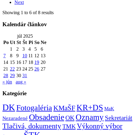
Next
Showing 1 to 6 of 8 results
Kalendár článkov
júl 2025
Po
Ut
St
Št
Pi
So
Ne
1
2
3
4
5
6
7
8
9
10
11
12
13
14
15
16
17
18
19
20
21
22
23
24
25
26
27
28
29
30
31
« jún
aug »
Kategórie
DK
KR+DS
Fotogaléria
KMaŠF
MaK
Obsadenie
Oznamy
OK
Sekretariát
Nezaradené
Tlačivá, dokumenty
Výkonný výbor
TMK