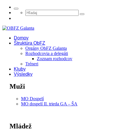
Domov
Štruktúra ObFZ
Orgány ObFZ Galanta
Rozhodcovia a delegáti
Zoznam rozhodcov
Tréneri
Kluby
Výsledky
Muži
MO Dospelí
MO dospelí II. trieda GA – ŠA
Mládež